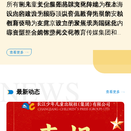
所有制儿童文化服务品牌海豚传媒
未来，
长少
集团将
以文化阵地为根本
、在上海
、
设立的致力于国际顶尖育儿教育拓展的安柏
以内容建设为核心
、
以价值延伸为
引擎
、
以
教育公司、在北京设立的聚焦于高端优质内
创新驱动为支撑
，
致力于发展成为国际化、
容资源整合的智慧树公司等。
综合型、全媒体少儿文化教育传媒集团和有
影响力的中国少儿出版领军品牌，为中国乃
至世界的儿童和家庭提供更加全面、优质的
查看更多
产品和服务。
最新动态
查看更多