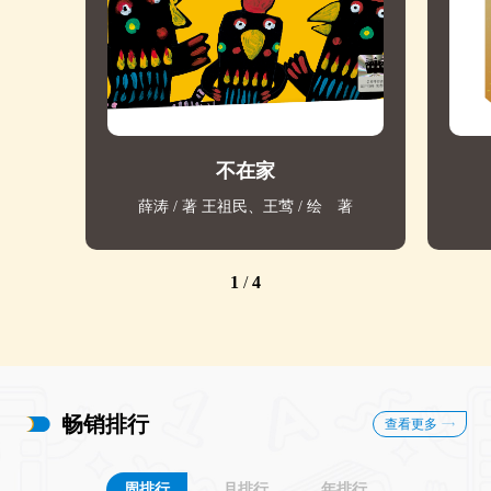
不在家
薛涛 / 著 王祖民、王莺 / 绘 著
1
/
4
畅销排行
查看更多
周排行
月排行
年排行