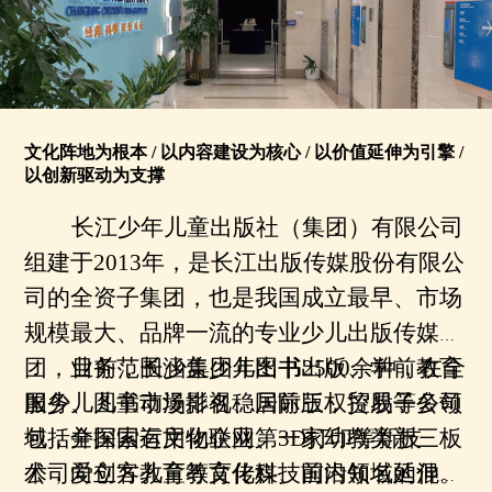
文化阵地为根本 / 以内容建设为核心 / 以价值延伸为引擎 /
以创新驱动为支撑
长江少年儿童出版社（集团）
有限公司
组建于
2013年，
是长江出版传媒股份有限公
司的
全
资
子集团，
也
是我国成立最早、市场
规模最大、品牌一流的专业少儿出版传媒集
团
，
业务
目前，长少集团年出书
范围
涵盖少儿
图书出版
2500余种，在
、学
前教育
全
服务
国少儿图书市场排名
、儿童动漫影视、国际
稳居
前三
版权贸易
，控股子公司
等
多领
域
包括全国国有文化企业第一家幼教类新三板
，并
探索运用
物联网
、
3D打印
等新技
术，
公司爱立方儿童教育传媒、
向
创客教育等
文化
科技
前沿
国内知名的混合
领域
延伸。