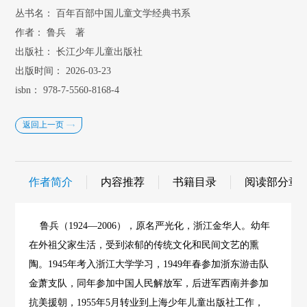
丛书名：
百年百部中国儿童文学经典书系
作者：
鲁兵 著
出版社：
长江少年儿童出版社
出版时间：
2026-03-23
isbn：
978-7-5560-8168-4
返回上一页
作者简介
内容推荐
书籍目录
阅读部分章
鲁兵（1924—2006），原名严光化，浙江金华人。幼年
在外祖父家生活，受到浓郁的传统文化和民间文艺的熏
陶。1945年考入浙江大学学习，1949年春参加浙东游击队
金萧支队，同年参加中国人民解放军，后进军西南并参加
抗美援朝，1955年5月转业到上海少年儿童出版社工作，