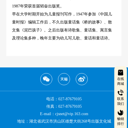
1987年荣获首届韬奋出版奖。
早在大学时期开始为儿童报刊写作，1947年参加《中国儿
童时报》编辑工作后，不久出版童话集《桥的故事》、散
文集《泥巴孩子》。之后出版有诗歌集、童话集、寓言集
及理论集多种，晚年主要为幼儿写儿歌、童话和童话诗。
在线
商城
电话：027-87679105
联系
我们
传真：027-87679105
E-mail：cjsnet@vip.163.com
畅销
地址：湖北省武汉市洪山区雄楚大街268号出版文化城
排行