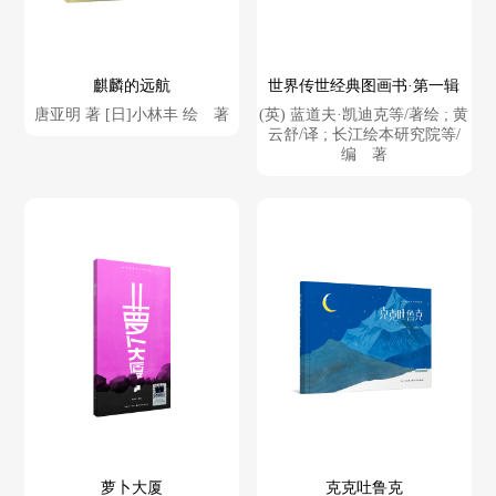
麒麟的远航
世界传世经典图画书·第一辑
唐亚明 著 [日]小林丰 绘 著
(英) 蓝道夫·凯迪克等/著绘 ; 黄
云舒/译 ; 长江绘本研究院等/
编 著
萝卜大厦
克克吐鲁克