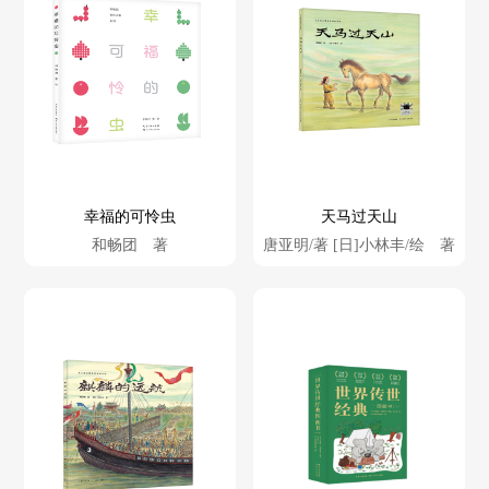
幸福的可怜虫
天马过天山
和畅团 著
唐亚明/著 [日]小林丰/绘 著