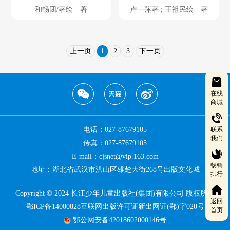
和畅团/著绘 著
卢一萍著 ; 王祖民绘 著
上一页
1
2
3
下一页
在线
商城
联系
电话：027-87679105
我们
传真：027-87679105
E-mail：cjsnet@vip.163.com
畅销
地址：湖北省武汉市洪山区雄楚大街268号出版文化城
排行
Copyright © 2024 长江少年儿童出版社(集团)有限公司 版权所有
返回
鄂ICP备14000828互联网出版许可证新出网证(鄂)字020号
首页
鄂公网安备42018602000146号