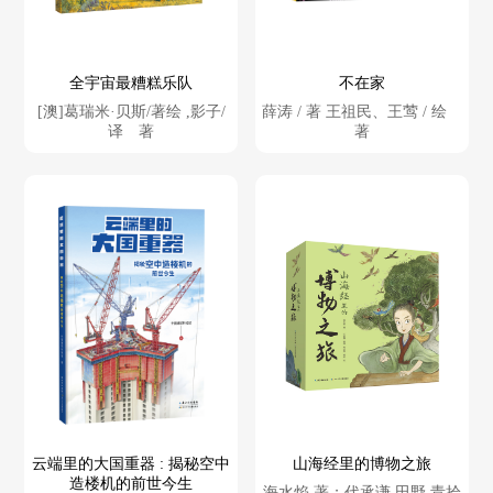
全宇宙最糟糕乐队
不在家
[澳]葛瑞米·贝斯/著绘 ,影子/
薛涛 / 著 王祖民、王莺 / 绘
译 著
著
云端里的大国重器 : 揭秘空中
山海经里的博物之旅
造楼机的前世今生
海水焰 著；代承谦 田野 青拾