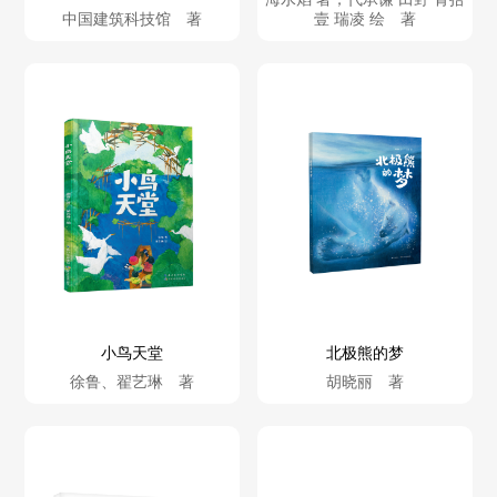
中国建筑科技馆 著
壹 瑞凌 绘 著
小鸟天堂
北极熊的梦
徐鲁、翟艺琳 著
胡晓丽 著