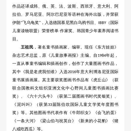
作品还译成韩、俄、英、法、波斯、西班牙、意大利、阿
拉伯、罗马尼亚、阿尔巴尼亚等语种在海外出版，并荣获
伊朗“飞乌龟奖”，入选德国慕尼黑白乌鸦书目、
（国际
IBBY
儿童读物联盟）荣誉榜单·作家奖、韩国青少年素养阅读书
目。
王祖民
，著名童书插画家、编审。现任《东方娃娃》
杂志艺术总监，原《儿童故事画报》主编。自
年起，
1984
一直从事童书编辑和插画创作，创作了大量图画书作品，
其中《我是老虎我怕谁》入选
年意大利博洛尼亚国际
2016
童书展插画展。其主要获奖图画书作品有《虎丘山》（获
联合国教科文组织亚洲文化中心野间儿童图书插画比赛
奖）、《六十六头牛》（获第二届图画书时代奖银奖）、
《泥叫叫》（获第
届陈伯吹国际儿童文学奖年度图书
33
奖）等。其他图画书代表作有《牛郎织女》《会飞的蛋》
《一条大河》《梁山伯与祝英台》《新来的小花豹》《猪
八戒吃西瓜》等。