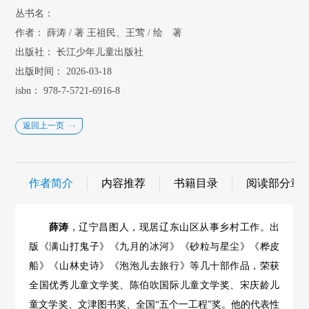
丛书名：
作者：
薛涛 / 著 王祖民、王莺 / 绘 著
出版社：
长江少年儿童出版社
出版时间：
2026-03-18
isbn：
978-7-5721-6916-8
返回上一页
作者简介
内容推荐
书籍目录
阅读部分章
薛涛
，辽宁昌图人，现居辽东山区从事乡村工作。出
版《满山打鬼子》《九月的冰河》《砂粒与星尘》《桦皮
船》《山林史诗》《泡泡儿去旅行》等几十部作品，荣获
全国优秀儿童文学奖、陈伯吹国际儿童文学奖、宋庆龄儿
童文学奖、文津图书奖、全国
“五个一工程”奖。他的代表性