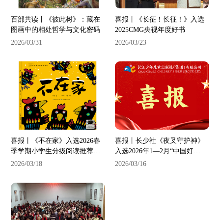
百部共读丨《彼此树》：藏在
喜报丨《长征！长征！》入选
图画中的相处哲学与文化密码
2025CMG央视年度好书
2026/03/31
2026/03/23
喜报丨《不在家》入选2026春
喜报丨长少社《夜叉守护神》
季学期小学生分级阅读推荐书
入选2026年1—2月“中国好
单
书”推荐书目
2026/03/18
2026/03/16