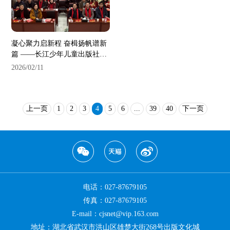
凝心聚力启新程 奋楫扬帆谱新
篇 ——长江少年儿童出版社
（集团）有限公司召开2025年
2026/02/11
度总结表彰大会
上一页
1
2
3
4
5
6
...
39
40
下一页
电话：027-87679105
传真：027-87679105
E-mail：cjsnet@vip.163.com
地址：湖北省武汉市洪山区雄楚大街268号出版文化城