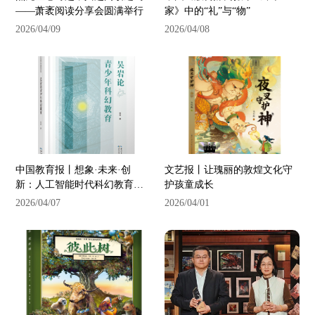
——萧袤阅读分享会圆满举行
家》中的“礼”与“物”
2026/04/09
2026/04/08
中国教育报丨想象·未来·创
文艺报丨让瑰丽的敦煌文化守
新：人工智能时代科幻教育的
护孩童成长
必答题——读《吴岩论青少年
2026/04/07
2026/04/01
科幻教育》