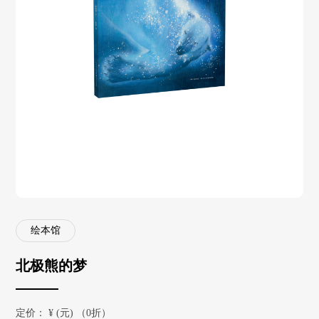
绘本馆
北极熊的梦
定价：
¥
(元) （0折）