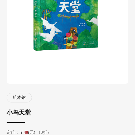
绘本馆
小鸟天堂
定价：
¥
48
(元) （0折）