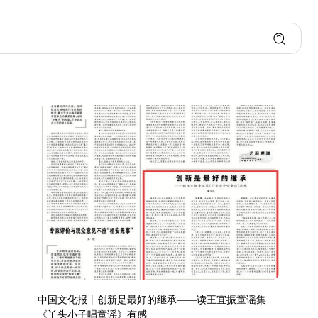
中国文化报丨​创新是最好的继承——读王宜振童谣集
《丫头小子唱童谣》有感