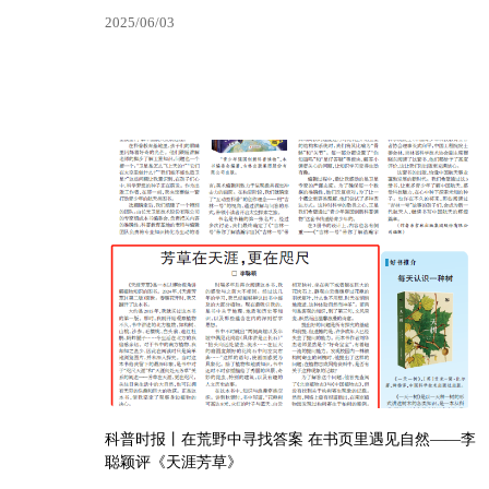
2025/06/03
查看更多
新书推荐丨在战火中看见希望之光，在童真里种下和平
的种子——抗战小说《二月谣》发行上市
2025/06/03
科普时报丨在荒野中寻找答案 在书页里遇见自然——李
聪颖评《天涯芳草》