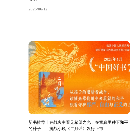
2025/06/12
新书推荐丨《雏鹰合唱团》：慕士塔格山下的少年成长
之歌
2025/06/12
新书推荐丨在战火中看见希望之光，在童真里种下和平
的种子——抗战小说《二月谣》发行上市