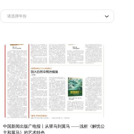
中国新闻出版广电报丨从驿马到翼马 ——浅析《解忧公
主和翼马》的艺术特色