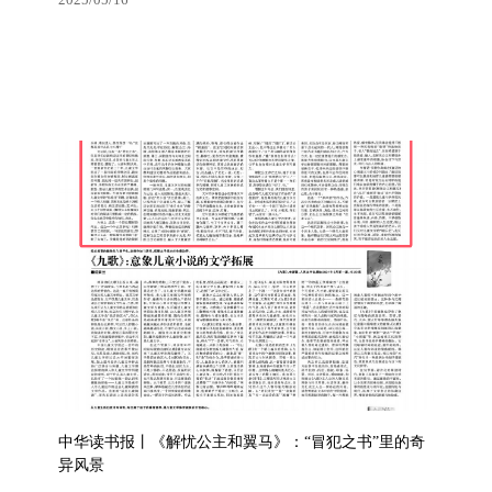
查看更多
中国新闻出版广电报丨天籁般童声唱响民族团结乐章
2025/05/16
中华读书报丨《解忧公主和翼马》：“冒犯之书”里的奇
异风景
查看更多