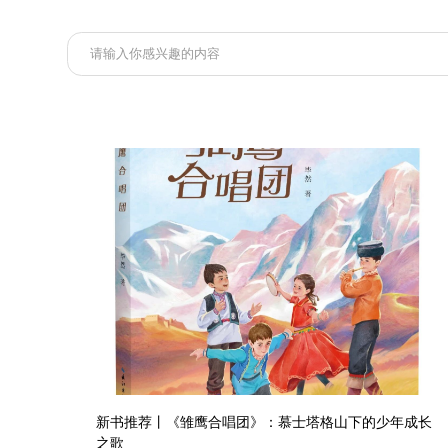
新书推荐丨《雏鹰合唱团》：慕士塔格山下的少年成长
之歌