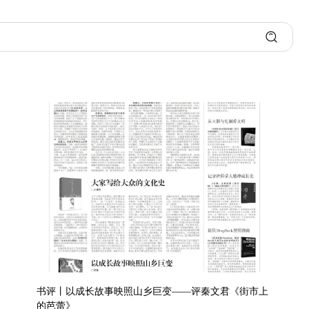
书评丨以成长故事映照山乡巨变——评秦文君《街市上
的芭蕾》