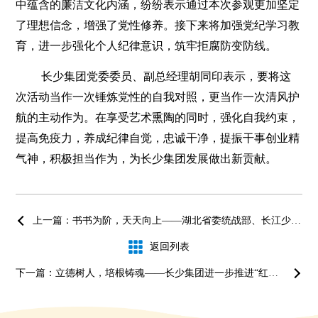
中蕴含的廉洁文化内涵，纷纷表示通过本次参观更加坚定
了理想信念，增强了党性修养。接下来将加强党纪学习教
育，进一步强化个人纪律意识，筑牢拒腐防变防线。
长少集团党委委员、副总经理胡同印表示，要将这
次活动当作一次锤炼党性的自我对照，更当作一次清风护
航的主动作为。在享受艺术熏陶的同时，强化自我约束，
提高免疫力，养成纪律自觉，忠诚干净，提振干事创业精
气神，积极担当作为，为长少集团发展做出新贡献。
上一篇：书书为阶，天天向上——湖北省委统战部、长江少年儿童出版社到长阳救师口村开展图书捐赠活动
返回列表
下一篇：立德树人，培根铸魂——长少集团进一步推进“红扣子”阅读品牌走向全国