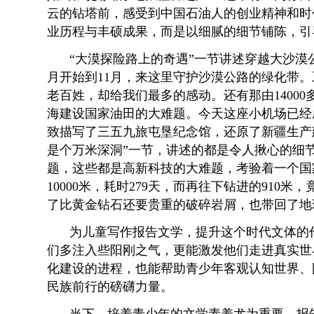
云的钻塔前，感受到中国石油人的创业精神和时
业历程与丰硕成果，而是以细腻的细节铺陈，引
“大漠探险路上的奇遇”一节讲述穿越大沙漠
月开始到11月，来这里守护沙漠公路的绿化带
老百姓，却给我们最多的感动。还有那由140
海建设国家油田的大难题。今天这座小机场已经
致描写了三五九旅屯垦纪念馆，还原了新疆生产
是个万米深洞”一节，讲述的都是令人揪心的细
题，这些都是高新科技的大难题，考验着一个国
10000米，耗时279天，而再往下钻进的91
了比黄金钻石还要贵重的破碎岩屑，也带回了地
为儿童写作报告文学，提升这个时代文体的
们多注入些阳刚之气，更能激发他们走进真实世
化建设的进程，也能帮助青少年客观认知世界、
民族前行的磅礴力量。
当下，培养青少年的文学素养尤为重要。报