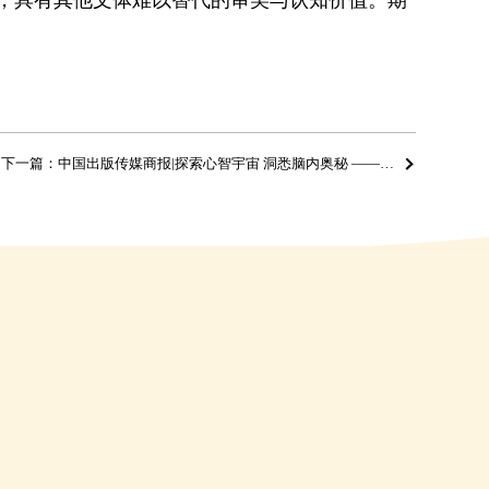
下一篇：中国出版传媒商报|探索心智宇宙 洞悉脑内奥秘 ——读王欣《奇妙的大脑：写给青少年的脑科学》