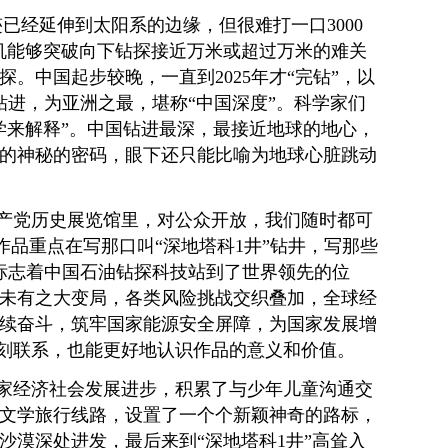
经延伸到太阳系的边缘，但很难打一口3000
机能够突破向下钻探接近万米或超过万米的难关
中国起步较晚，一直到2025年才“完钻”，以
钻进，为亚洲之最，堪称“中国深度”。科学家们
学来解释”。中国钻进最深，最接近地球的地心，
的神秘的密码，眼下还只能比喻为地球心脏跳动
产党历史展览馆里，对公众开放，我们随时都可
作品重点在写那口叫“深地塔科1井”钻井，写那些
，标志着中国石油钻探科技站到了世界领先的位
未有之大变局，各类风险挑战交织叠加，全球经
续奋斗，筑牢国家能源安全屏障，为国家发展增
深刻联系，也能更好地认识作品的意义和价值。
家经济社会发展进步，积累了与少年儿童沟通交
文学旅行线路，设置了一个个新颖神奇的路标，
干沙漠深处进发，最后来到“深地塔科1井”高耸入