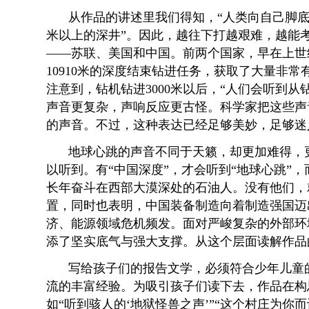
从作品的讲述里我们得知，“人类向自己脚底
米以上的深井”。因此，越往下打越艰难，越能
——苏联、美国和中国。前两个国家，早在上世纪
10910米的深度结束钻进任务，获取了大量非
注意到，钻机钻进3000米以后，“人们会听到
声音更复杂，声响反应更古怪。科学家把这些声
的声音。不过，这种表达已经足够美妙，足够迷
地球心跳的声音不同于天籁，却更加难得，
以听到。有“中国深度”，才会听到“地球心跳”
长年奋斗在西部大漠深处的石油人。没有他们，就
置，同时也表明，中国装备制造向着制造强国迈
济、能源领域危机频发。面对严峻复杂的外部环
添了坚实底气与强大支撑。从这个层面读解作品
写给孩子们的报告文学，必须符合少年儿童
流的丰富经验。为吸引孩子们读下去，作品在构
如“听到骇人的‘地狱怪兽之声’”“这个村庄为你