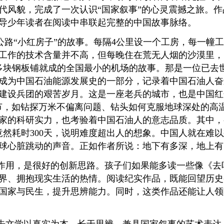
代风貌，完成了一次认识“国家叙事”的心灵震撼之旅。
导少年读者在阅读中串联起完整的中国故事脉络。
公路“小红房子”的故事。每隔4公里设一个工房，每一幢
。工作的技术含量并不高，但每晚住在荒无人烟的沙漠里
00多块钢板铺就成的全国最小的机场的故事。那是一位已
成为中国石油能源发展史的一部分，记录着中国石油人奋进
建设兵团的艰苦岁月。这是一座老兵的城市，也是中国红
节，如钻探万米不偏离问题、钻头如何克服地球深处的高
家的科研实力，也考验着中国石油人的意志品质。其中，
0米，竟然耗时300天，说明难度超出人的想象。中国人就
球心脏跳动的声音。正如作者所说：地下有多深，地上有
作用，是很好的创新思路。孩子们如果能多读一些像《去
界、拥抱现实生活的热情。阅读纪实作品，既能回望历史
国家与民生，提升思辨能力。同时，这类作品还能让人领
告文学以真实为本、长于思辨，兼具国家叙事的艺术表达