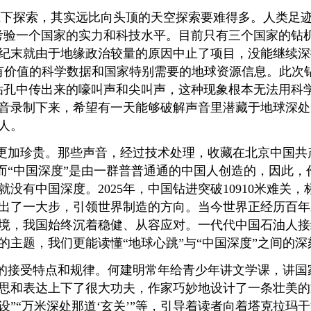
下探索，其实远比向头顶的天空探索要难得多。人类足迹已
考验一个国家的实力和科技水平。目前只有三个国家的钻
末就由于地缘政治较量的原因中止了项目，没能继续深探。
常有价值的科学数据和国家特别需要的地球资源信息。此次
从钻孔中传出来的嚎叫声和尖叫声，这种现象根本无法用科
音录制下来，希望有一天能够破解声音里潜藏于地球深处
人。
更加珍贵。那些声音，经过技术处理，收藏在北京中国共
，而“中国深度”是由一群普普通通的中国人创造的，因此，
没有中国深度。2025年，中国钻进突破10910米难关
出了一大步，引领世界制造的方向。当今世界正经历百年
境，我国始终沉着稳健、从容应对。一代代中国石油人接
的主题，我们更能读懂“地球心跳”与“中国深度”之间的
的接受特点和规律。何建明常年给青少年讲文学课，讲国
思和表达上下了很大功夫，作家巧妙地设计了一条壮美的
而设”“万米深处那道‘玄关’”等，引导着读者向着塔克拉玛