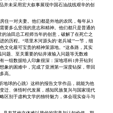
作品并未采用宏大叙事展现中国石油战线艰辛的创
工房住一对夫妻。他们都是外地的农民，每年从3
，需要多么坚强的意志和精神。他们都只是普通的
去世的油田总工程师当年的创意，破解了在死亡之
的历程。“塔里木河源头的‘老兵城’”一节，细
色文化最可宝贵的精神策源地。“这条路，其实
温问题、至关重要的钻井液输入问题等无数难
有一组数据给人印象很深：深地塔科1井开钻到
在难以想象的困难中，完成了亚洲第一深度钻探，带回
多高。
听地球的心跳》这样的报告文学作品，就能为他
变迁、体悟时代发展，感知民族复兴与国家现代
略区别于虚构文学的独特魅力，体会现实奋斗与
，具有其他文体难以替代的审美与认知价值。期