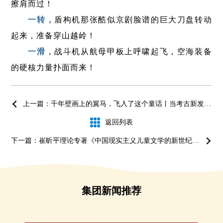
擦肩而过！
一
转，
盾构机那张酷似京剧脸谱的巨大刀盘转动
起来，准备穿山越岭！
一
滑，
战斗机从航母甲板上呼啸起飞，空海装备
的硬核力量扑面而来！
上一篇：千年壁画上的翼马，飞入了这个童话丨当考古新发现遇见《解忧公主和翼马》
返回列表
下一篇：崔昕平理论专著《中国现实主义儿童文学的新世纪之路》出版
集团新闻推荐