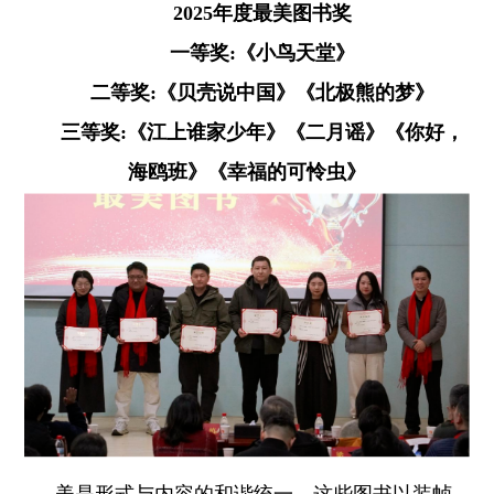
2025年度最美图书奖
一等奖:《小鸟天堂》
二等奖:《贝壳说中国》《北极熊的梦》
三等奖:
《江上谁家少年》《二月谣》
《你好，
海鸥班》《幸福的可怜虫》
美是形式与内容的和谐统一。这些图书以装帧