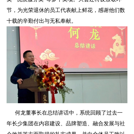
节，为光荣退休的员工代表献上鲜花，感谢他们数
十载的辛勤付出与无私奉献。
何龙董事长在总结讲话中，系统回顾了过去一
年长少集团在内容建设、品牌塑造、融合发展与社