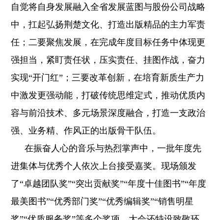
自觉将自身发展融入全省发展蓝图与股份公司战略
中，扛起弘扬荆楚文化、打造出版精品的主力军责
任；二要聚焦发展，在完成年度目标任务中体现更
强担当，紧盯责任状，压实责任、挂图作战，奋力
实现“开门红”；三要改革创新，在培育新质生产力
中激发更强动能，打破传统思维定式，推动优质内
容与前沿技术、多元场景深度融合，打造一支政治
强、业务精、作风正的出版骨干队伍。
在振奋人心的音乐与热烈掌声中，一批年度先
进集体与优秀个人依次上台接受嘉奖。现场颁发
了“卓越团队奖”“突出贡献奖”“年度十佳图书”“年度
最美图书”“优秀部门奖”“优秀编辑奖”“销售明星
奖”“优质服务奖”等多个奖项。大会还特设致敬环