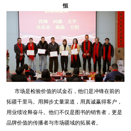
恒
市场是检验价值的试金石，他们是冲锋在前的
拓疆千里马。用脚步丈量渠道，用真诚赢得客户，
用业绩诠释奋斗。他们不仅是图书的销售者，更是
品牌价值的传播者与市场疆域的拓展者。