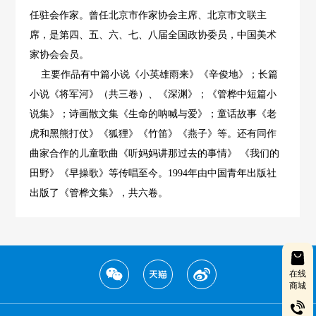
任驻会作家。曾任北京市作家协会主席、北京市文联主
席，是第四、五、六、七、八届全国政协委员，中国美术
家协会会员。
主要作品有中篇小说《小英雄雨来》《辛俊地》；长篇
小说《将军河》（共三卷）、《深渊》；《管桦中短篇小
说集》；诗画散文集《生命的呐喊与爱》；童话故事《老
虎和黑熊打仗》《狐狸》《竹笛》《燕子》等。还有同作
曲家合作的儿童歌曲《听妈妈讲那过去的事情》 《我们的
田野》《早操歌》等传唱至今。1994年由中国青年出版社
出版了《管桦文集》，共六卷。
在线
商城