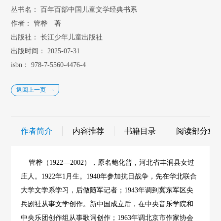
丛书名：
百年百部中国儿童文学经典书系
作者：
管桦 著
出版社：
长江少年儿童出版社
出版时间：
2025-07-31
isbn：
978-7-5560-4476-4
返回上一页
作者简介
内容推荐
书籍目录
阅读部分章
管桦（1922―2002），原名鲍化普，河北省丰润县女过
庄人。1922年1月生。1940年参加抗日战争，先在华北联合
大学文学系学习，后做随军记者；1943年调到冀东军区尖
兵剧社从事文学创作。新中国成立后，在中央音乐学院和
中央乐团创作组从事歌词创作；1963年调北京市作家协会