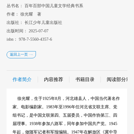
丛书名：
百年百部中国儿童文学经典书系
作者：
徐光耀 著
出版社：
长江少年儿童出版社
出版时间：
2025-07-07
isbn：
978-7-5560-4357-6
返回上一页
作者简介
内容推荐
书籍目录
阅读部分章
徐光耀，生于1925年8月，河北雄县人，中国当代著名作
家、电影编剧家。1983年至1996年任河北省文联主席、党
组书记，是中国文联第四、五届委员，中国作协第三、四
届理事。1938年参加八路军，同年参加中国共产党。1945
年起，做随军记者和军报编辑。1947年在解放区《冀中导