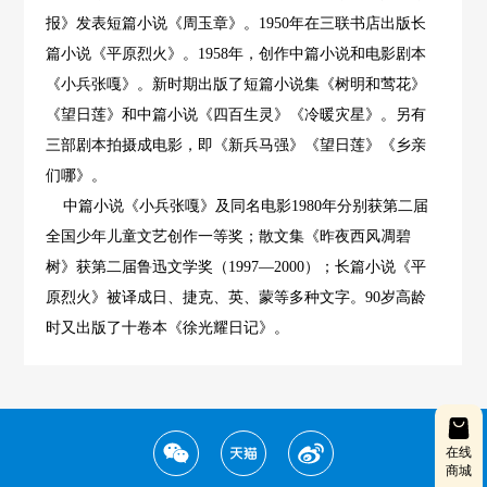
报》发表短篇小说《周玉章》。1950年在三联书店出版长
篇小说《平原烈火》。1958年，创作中篇小说和电影剧本
《小兵张嘎》。新时期出版了短篇小说集《树明和莺花》
《望日莲》和中篇小说《四百生灵》《冷暖灾星》。另有
三部剧本拍摄成电影，即《新兵马强》《望日莲》《乡亲
们哪》。
中篇小说《小兵张嘎》及同名电影1980年分别获第二届
全国少年儿童文艺创作一等奖；散文集《昨夜西风凋碧
树》获第二届鲁迅文学奖（1997―2000）；长篇小说《平
原烈火》被译成日、捷克、英、蒙等多种文字。90岁高龄
时又出版了十卷本《徐光耀日记》。
在线
商城