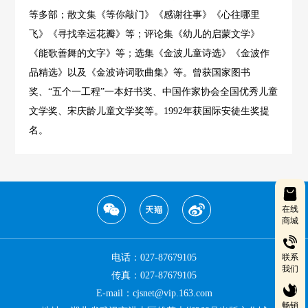
等多部；散文集《等你敲门》《感谢往事》《心往哪里
飞》《寻找幸运花瓣》等；评论集《幼儿的启蒙文学》
《能歌善舞的文字》等；选集《金波儿童诗选》《金波作
品精选》以及《金波诗词歌曲集》等。曾获国家图书
奖、“五个一工程”一本好书奖、中国作家协会全国优秀儿童
文学奖、宋庆龄儿童文学奖等。1992年获国际安徒生奖提
名。
在线
商城
电话：027-87679105
联系
我们
传真：027-87679105
E-mail：cjsnet@vip.163.com
畅销