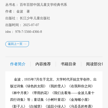
丛书名：
百年百部中国儿童文学经典书系
作者：
金波 著
出版社：
长江少年儿童出版社
出版时间：
2025-07-07
isbn：
978-7-5560-4366-8
返回上一页
作者简介
内容推荐
书籍目录
阅读部分章
金波，1935年7月生于北京。大学时代开始文学创作。出
版过诗集《绿色的太阳》《我的雪人》《在我和你之间》
《林中月夜》《带雨的花》《我们去看海——金波儿童十
四行诗集》等；童话集《小树叶童话》《金海螺小屋》
《影子人》《白城堡》《追踪小绿人》《乌丢丢的奇遇》