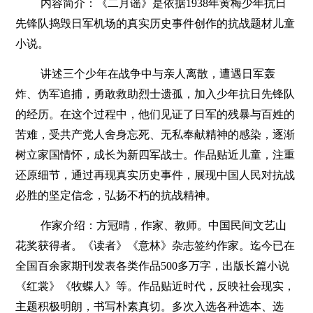
内容简介：《二月谣》是依据1938年黄梅少年抗日
先锋队捣毁日军机场的真实历史事件创作的抗战题材儿童
小说。
讲述三个少年在战争中与亲人离散，遭遇日军轰
炸、伪军追捕，勇敢救助烈士遗孤，加入少年抗日先锋队
的经历。在这个过程中，他们见证了日军的残暴与百姓的
苦难，受共产党人舍身忘死、无私奉献精神的感染，逐渐
树立家国情怀，成长为新四军战士。作品贴近儿童，注重
还原细节，通过再现真实历史事件，展现中国人民对抗战
必胜的坚定信念，弘扬不朽的抗战精神。
作家介绍：方冠晴，作家、教师。中国民间文艺山
花奖获得者。《读者》《意林》杂志签约作家。迄今已在
全国百余家期刊发表各类作品500多万字，出版长篇小说
《红裳》《牧蝶人》等。作品贴近时代，反映社会现实，
主题积极明朗，书写朴素真切。多次入选各种选本、选