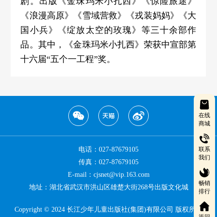
剧。出版《金珠玛米小扎西》《惊险旅途》
《浪漫高原》《雪域营救》《戎装妈妈》《大
国小兵》《绽放太空的玫瑰》等三十余部作
品。其中，《金珠玛米小扎西》荣获中宣部第
十六届“五个一工程”奖。
在线
商城
电话：027-87679105
联系
我们
传真：027-87679105
E-mail：cjsnet@vip.163.com
畅销
地址：湖北省武汉市洪山区雄楚大街268号出版文化城
排行
Copyright © 2024 长江少年儿童出版社(集团)有限公司 版权所有