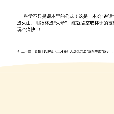
科学不只是课本里的公式！这是一本会“说话
造火山、用纸杯造“火箭”、练就隔空取杯子的技
玩个痛快”！
上一篇：喜报 | 长少社《二月谣》入选第六届“童阅中国”孩子们喜爱的原创好童书年度书目