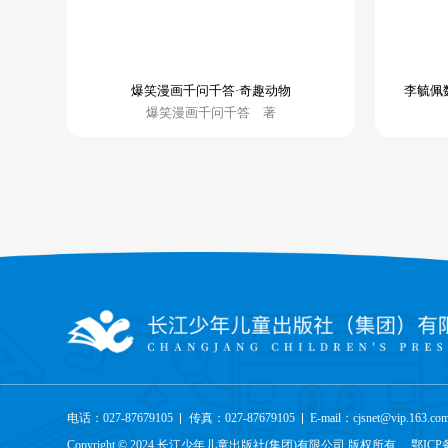
爆笑漫画千问千答·奇趣动物
李毓佩
爆笑漫画千问千答 著
电话：027-87679105
传真：027-87679105
E-mail：cjsnet@vip.163.co
Copyright © 2024 长江少年儿童出版社(集团)有限公司 版权所有
鄂ICP