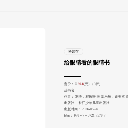
科普馆
给眼睛看的眼睛书
定价：
¥
39.8
(元) （0折）
丛书名：
作者：
刘洋，程振轩 著 贺乐辰，姚美祺 
出版社：
长江少年儿童出版社
出版时间：
2026-06-26
isbn：
978－7－5721-7578-7