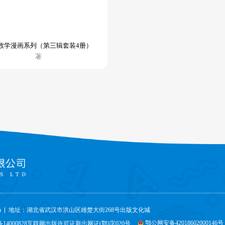
数学漫画系列（第三辑套装4册）
著
m
地址：湖北省武汉市洪山区雄楚大街268号出版文化城
鄂公网安备42018602000146号
备14000828互联网出版许可证新出网证(鄂)字020号