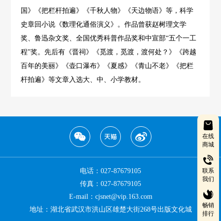
国》《把栏杆拍遍》《千秋人物》《天边物语》等，科学
史章回小说《数理化通俗演义》。作品曾获赵树理文学
奖、鲁迅杂文奖、全国优秀科普作品奖和中宣部“五个一工
程”奖。先后有《晋祠》《觅渡，觅渡，渡何处？》《跨越
百年的美丽》《壶口瀑布》《夏感》《青山不老》《把栏
杆拍遍》等文章入选大、中、小学教材。
在线
商城
电话：027-87679105
联系
我们
传真：027-87679105
E-mail：cjsnet@vip.163.com
畅销
地址：湖北省武汉市洪山区雄楚大街268号出版文化城
排行