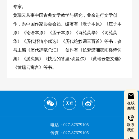
专家。
黄瑞云从事中国古典文学教学与研究，业余进行文学创
作，系中国作家协会会员。编著有《老子本原》《庄子本
原》《论语本原》《孟子本原》《诗苑英华》《词苑英
华》《历代抒情小赋选》《历代绝妙词三百首》等书，参
与主编《历代辞赋总汇》，创作有《长梦潇湘夜雨楼诗词
集》《溪流集》《快活的答里•坎曼尔》《黄瑞云散文选》
《黄瑞云寓言》等书。
在线
商城
电话：027-87679105
联系
我们
传真：027-87679105