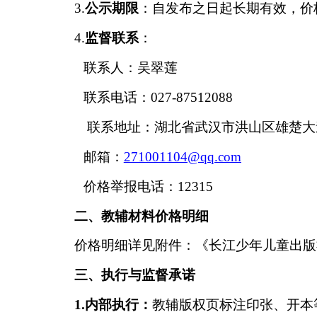
3.
公示期限
：自发布之日起长期有效，价
4.
监督联系
：
联系人：吴翠莲
联系
电话：
027-87512088
联系
地址：湖北省武汉市洪山区雄楚大
邮箱：
271001104@qq.com
价格举报电话：
12315
二、教辅材料价格明细
价格明细详见附件：《长江少年儿童出版
三、执行与监督承诺
1.
内部执行：
教辅版权页标注印张、开本