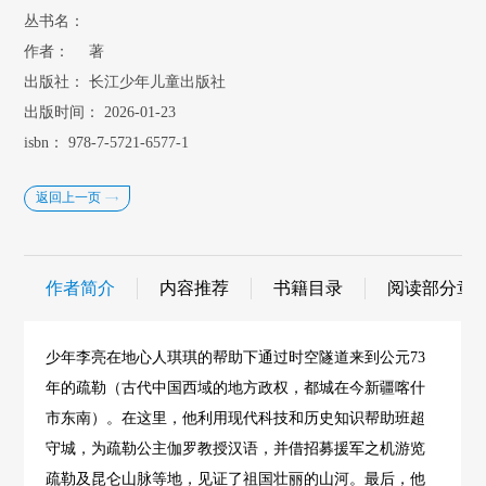
丛书名：
作者：
著
出版社：
长江少年儿童出版社
出版时间：
2026-01-23
isbn：
978-7-5721-6577-1
返回上一页
作者简介
内容推荐
书籍目录
阅读部分章
少年李亮在地心人琪琪的帮助下通过时空隧道来到公元73
年的疏勒（古代中国西域的地方政权，都城在今新疆喀什
市东南）。在这里，他利用现代科技和历史知识帮助班超
守城，为疏勒公主伽罗教授汉语，并借招募援军之机游览
疏勒及昆仑山脉等地，见证了祖国壮丽的山河。最后，他