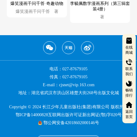
爆笑漫画千问千答·奇趣动物
李毓佩数学漫画系列（第三辑套
装4册）
爆笑漫画千问千答 著
著
在线
商城
联系
电话：027-87679105
我们
传真：027-87679105
E-mail：cjsnet@vip.163.com
畅销
地址：湖北省武汉市洪山区雄楚大街268号出版文化城
排行
Copyright © 2024 长江少年儿童出版社(集团)有限公司 版权所有
返回
鄂ICP备14000828互联网出版许可证新出网证(鄂)字020号
首页
鄂公网安备42018602000146号