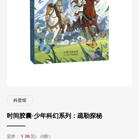
科普馆
时间胶囊·少年科幻系列：疏勒探秘
定价：
¥
28
(元) （0折）