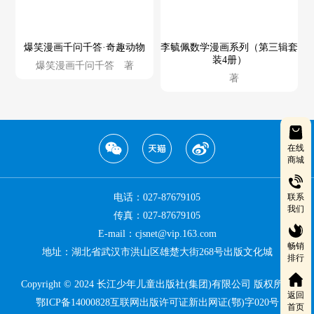
爆笑漫画千问千答·奇趣动物
李毓佩数学漫画系列（第三辑套
装4册）
爆笑漫画千问千答 著
著
在线
商城
联系
电话：027-87679105
我们
传真：027-87679105
E-mail：cjsnet@vip.163.com
畅销
地址：湖北省武汉市洪山区雄楚大街268号出版文化城
排行
Copyright © 2024 长江少年儿童出版社(集团)有限公司 版权所有
返回
鄂ICP备14000828互联网出版许可证新出网证(鄂)字020号
首页