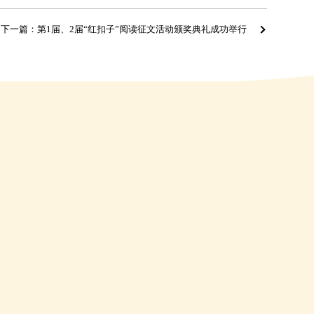
下一篇：第1届、2届“红扣子”阅读征文活动颁奖典礼成功举行