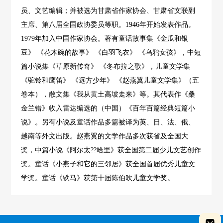
员、文艺编辑；并被选为甘肃省作家协会、甘肃省文联副
主席、第八届全国政协委员等职。1946年开始发表作品。
1979年加入中国作家协会。著有童话故事集《金瓜和银
豆》 《花木碗的故事》 《白羽飞衣》 《乌鸦女孩》，中短
篇小说集《草原新传奇》 《冬布拉之歌》，儿童文学集
《驼铃和鹰笛》 《远方少年》 《赵燕翼儿童文学集》（五
卷本），散文集《我从黄土高坡走来》等。其代表作《桑
金兰错》收入雷达编选的（中国）《百年百篇经典短篇小
说》。另有小说及童话作品多篇被译为英、日、法、俄、
越南等外文出版。赵燕翼的文学作品多次获省及全国大
奖，中篇小说《阿尔太??哈里》获全国第二届少儿文艺创作
奖。童话《小燕子和它的三邻居》获全国首届优秀儿童文
学奖。童话《铁马》获第十届陈伯吹儿童文学奖。