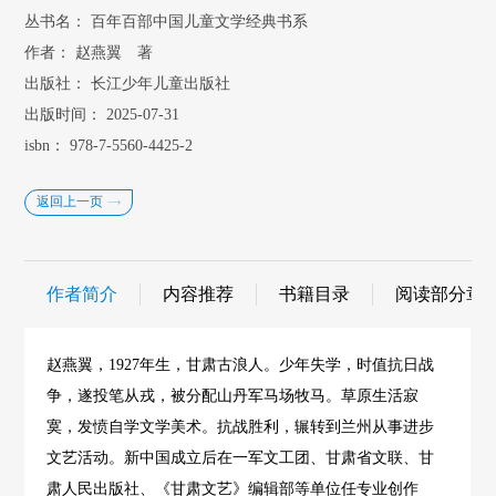
丛书名：
百年百部中国儿童文学经典书系
作者：
赵燕翼 著
出版社：
长江少年儿童出版社
出版时间：
2025-07-31
isbn：
978-7-5560-4425-2
返回上一页
作者简介
内容推荐
书籍目录
阅读部分章
赵燕翼，1927年生，甘肃古浪人。少年失学，时值抗日战
争，遂投笔从戎，被分配山丹军马场牧马。草原生活寂
寞，发愤自学文学美术。抗战胜利，辗转到兰州从事进步
文艺活动。新中国成立后在一军文工团、甘肃省文联、甘
肃人民出版社、《甘肃文艺》编辑部等单位任专业创作