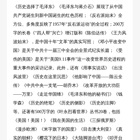
《历史选择了毛泽东》《毛泽东与蒋介石》展现了从中国
共产党诞生到新中国诞生的红色历程；《反右派始末》全
方位、多角度反映了1957年“反右派运动”的全过程；200万
字的长卷《“四人帮”兴亡》增订版和《陈伯达传》《王力风
波始末》，是中国十年“文革”的真实写照；《邓小平改变中
国》是关于中共十一届三中全会的全景式纪实长篇；《受
伤的美国》是关于“美国9.11事件”这一改变世界历史进程的
重大事件的采访记录。此外，还有《用事实说话》《出没
风波里》《历史在这里沉思》《他影响了中国——陈云全
传》《中共中央一支笔──胡乔木》《改革开放的大功臣
——万里》《走近华国锋》《毛泽东和他的秘书们》《钱
学森》《历史的绝笔》《历史的侧影》《历史的注脚》
等。还著有500万字的《叶永烈看世界》丛书20卷，包括
《美国！美国！》《我在美国的生活》《三探俄罗斯》
《漫步欧洲》《米字旗下的国度》《目击澳大利亚》《真
实的朝鲜》《樱花下的日本》《大陆脚游台湾》《叩开台