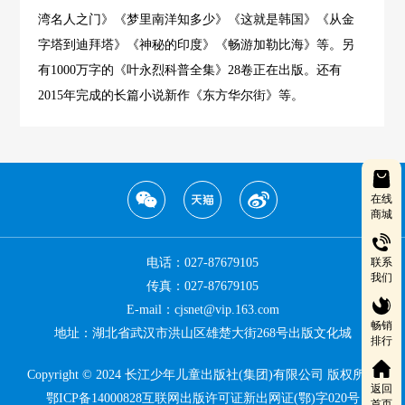
湾名人之门》《梦里南洋知多少》《这就是韩国》《从金
字塔到迪拜塔》《神秘的印度》《畅游加勒比海》等。另
有1000万字的《叶永烈科普全集》28卷正在出版。还有
2015年完成的长篇小说新作《东方华尔街》等。
在线
商城
电话：027-87679105
联系
我们
传真：027-87679105
E-mail：cjsnet@vip.163.com
畅销
地址：湖北省武汉市洪山区雄楚大街268号出版文化城
排行
Copyright © 2024 长江少年儿童出版社(集团)有限公司 版权所有
返回
鄂ICP备14000828互联网出版许可证新出网证(鄂)字020号
首页