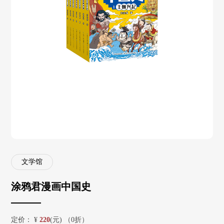
文学馆
涂鸦君漫画中国史
定价：
¥
220
(元) （0折）