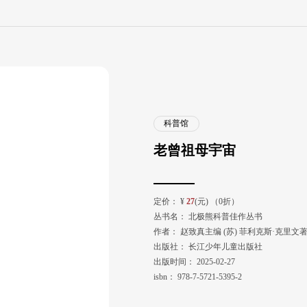
科普馆
老曾祖母宇宙
定价：
¥
27
(元) （0折）
丛书名：
北极熊科普佳作丛书
作者：
赵致真主编 (苏) 菲利克斯·克里文著 
出版社：
长江少年儿童出版社
出版时间：
2025-02-27
isbn：
978-7-5721-5395-2