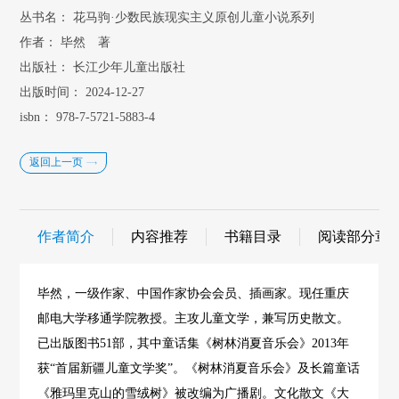
丛书名：
花马驹·少数民族现实主义原创儿童小说系列
作者：
毕然 著
出版社：
长江少年儿童出版社
出版时间：
2024-12-27
isbn：
978-7-5721-5883-4
返回上一页
作者简介
内容推荐
书籍目录
阅读部分章
毕然，一级作家、中国作家协会会员、插画家。现任重庆
邮电大学移通学院教授。主攻儿童文学，兼写历史散文。
已出版图书51部，其中童话集《树林消夏音乐会》2013年
获“首届新疆儿童文学奖”。《树林消夏音乐会》及长篇童话
《雅玛里克山的雪绒树》被改编为广播剧。文化散文《大