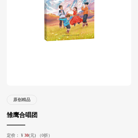
原创精品
雏鹰合唱团
定价：
¥
30
(元) （0折）