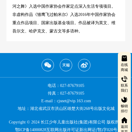
河之舞》入选中国作家协会作家定点深入生活专项项目。
非虚构作品《雏鹰飞过帕米尔》入选2016年中国作家协会
重点作品项目、国家出版基金项目。作品被译为英文、维
吾尔文、哈萨克文、蒙古文等多语种。
在线
商城
电话：027-87679105
联系
我们
传真：027-87679105
E-mail：cjsnet@vip.163.com
畅销
地址：湖北省武汉市洪山区雄楚大街268号出版文化城
排行
Copyright © 2024 长江少年儿童出版社(集团)有限公司 版权所有
返回
鄂ICP备14000828互联网出版许可证新出网证(鄂)字020号
首页