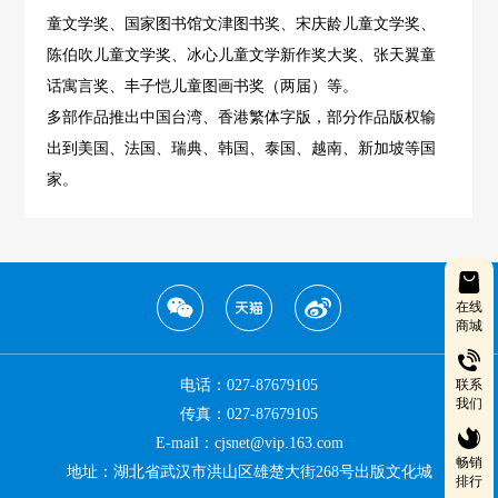
童文学奖、国家图书馆文津图书奖、宋庆龄儿童文学奖、
陈伯吹儿童文学奖、冰心儿童文学新作奖大奖、张天翼童
话寓言奖、丰子恺儿童图画书奖（两届）等。
多部作品推出中国台湾、香港繁体字版，部分作品版权输
出到美国、法国、瑞典、韩国、泰国、越南、新加坡等国
家。
在线
商城
电话：027-87679105
联系
我们
传真：027-87679105
E-mail：cjsnet@vip.163.com
畅销
地址：湖北省武汉市洪山区雄楚大街268号出版文化城
排行