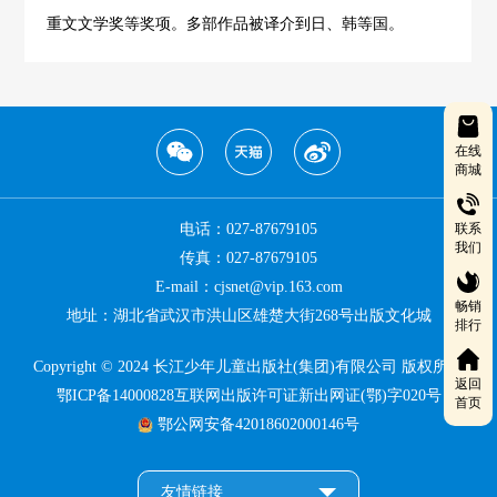
重文文学奖等奖项。多部作品被译介到日、韩等国。
在线
商城
电话：027-87679105
联系
我们
传真：027-87679105
E-mail：cjsnet@vip.163.com
畅销
地址：湖北省武汉市洪山区雄楚大街268号出版文化城
排行
Copyright © 2024 长江少年儿童出版社(集团)有限公司 版权所有
返回
鄂ICP备14000828互联网出版许可证新出网证(鄂)字020号
首页
鄂公网安备42018602000146号
友情链接