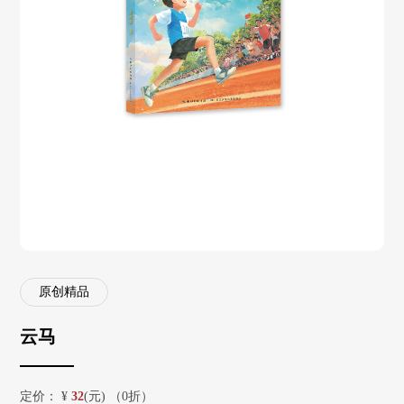
原创精品
云马
定价：
¥
32
(元) （0折）