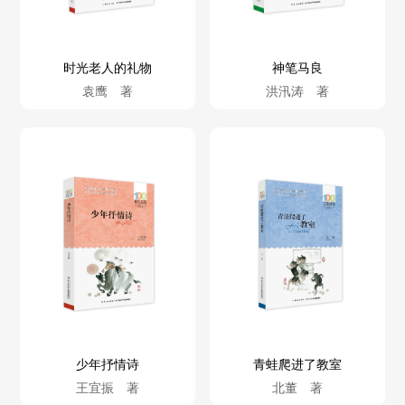
时光老人的礼物
神笔马良
袁鹰 著
洪汛涛 著
少年抒情诗
青蛙爬进了教室
王宜振 著
北董 著