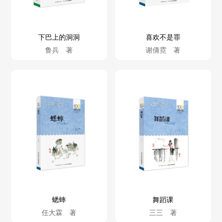
下巴上的洞洞
喜欢不是罪
鲁兵 著
谢倩霓 著
蟋蟀
舞蹈课
任大霖 著
三三 著