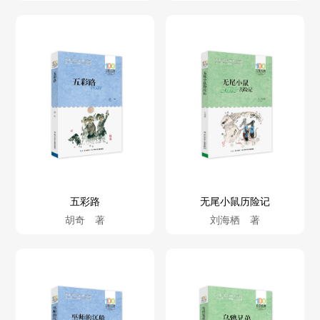
五彩路
无尾小鼠历险记
胡奇 著
刘海栖 著