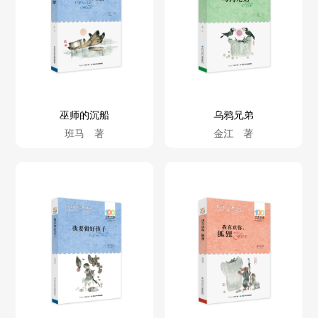
巫师的沉船
乌鸦兄弟
班马 著
金江 著