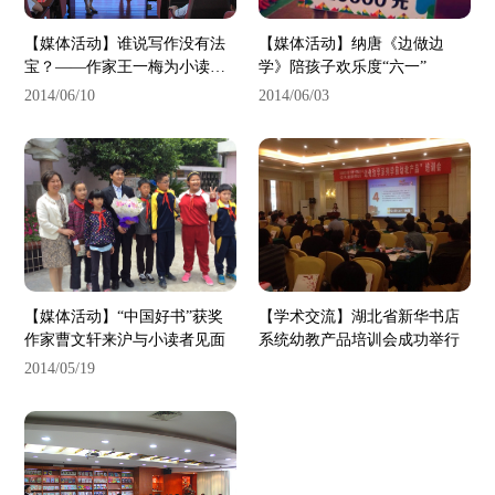
【媒体活动】谁说写作没有法
【媒体活动】纳唐《边做边
宝？——作家王一梅为小读者
学》陪孩子欢乐度“六一”
写作支招
2014/06/10
2014/06/03
【媒体活动】“中国好书”获奖
【学术交流】湖北省新华书店
作家曹文轩来沪与小读者见面
系统幼教产品培训会成功举行
2014/05/19